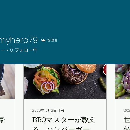
smyhero79
管理者
ero79
ワー
0
フォロー中
2020年10月2日
∙
1
分
20
豪
BBQマスターが教え
る、ハンバーガーを