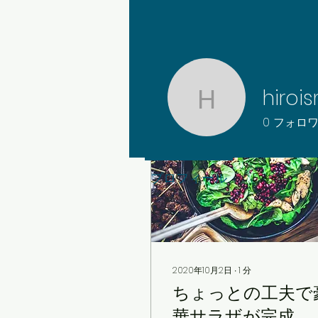
記事
hiroi
hiroismyh
0
フォロ
プロフィール
Events
2020年10月2日
∙
1
分
ちょっとの工夫で
華サラザが完成