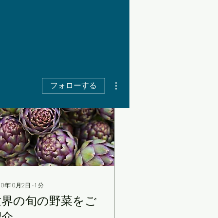
その他
フォローする
20年10月2日
∙
1
分
世界の旬の野菜をご
紹介