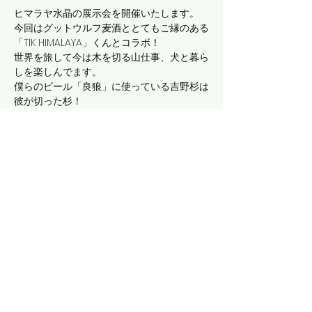
ヒマラヤ水晶の展示会を開催いたします。
今回はグットウルフ麦酒ととてもご縁のある
「TIK HIMALAYA」くんとコラボ！
世界を旅して今は木を切る山仕事、犬と暮ら
しを楽しんでます。
僕らのビール「良狼」に使っている吉野杉は
彼が切った杉！
この日はいい空気の流れと一緒にグットウル
フ麦酒でヒマラヤ水晶を手に取ってみません
か！
また、お仲間のマクラメやヒンメリも展示し
ます。
さらに表示
このイベントをシェア