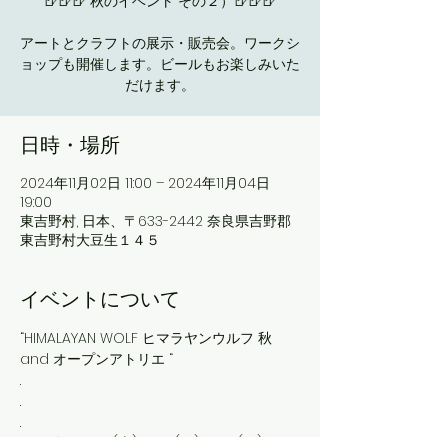
🍺🍺🍺 秋のイベント その２）🍺🍺🍺
アートとクラフトの展示・販売会。ワークシ
ョップも開催します。ビールもお楽しみいた
だけます。
日時・場所
2024年11月02日 11:00 – 2024年11月04日
19:00
東吉野村, 日本、〒633-2442 奈良県吉野郡
東吉野村大豆生１４５
イベントについて
“HIMALAYAN WOLF ヒマラヤンウルフ 秋 
and オープンアトリエ “
.
.
.
2024年11月2日(土)、3日(日)、4日(月)