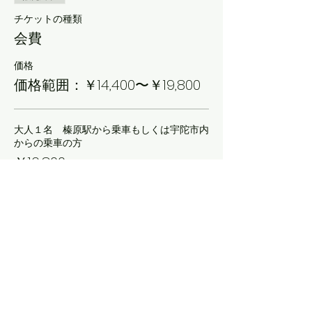
チケットの種類
会費
価格
価格範囲：￥14,400〜￥19,800
大人１名 榛原駅から乗車もしくは宇陀市内
からの乗車の方
￥16,800
消費税込み
大人１名 ↑上記の方でアーティストとセッ
ション付き
￥19,800
消費税込み
大人１名 東吉野村のバス停から乗車の方